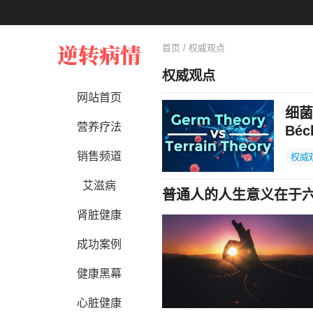
首页
/ 权威观点
权威观点
网站首页
细菌理
营养疗法
Béc
销售频道
权威
艾滋病
普通人的人生意义在于
肾脏健康
成功案例
健康黑幕
心脏健康