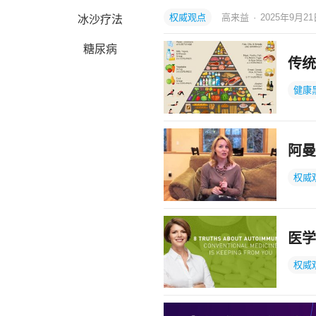
权威观点
高来益
·
2025年9月2
冰沙疗法
糖尿病
传统
健康
阿曼
权威
医学
权威