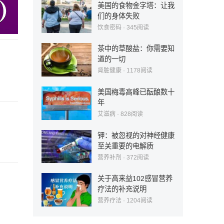
美国的食物金字塔：让我
们的身体失败
饮食密码
·
345
阅读
茶中的草酸盐：你需要知
道的一切
肾脏健康
·
1178
阅读
美国梅毒高峰已酝酿数十
年
艾滋病
·
828
阅读
钾：被忽视的对神经健康
至关重要的电解质
营养补剂
·
372
阅读
关于高来益102感冒营养
疗法的补充说明
营养疗法
·
1204
阅读