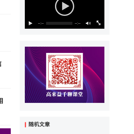
--:--
--:--
信
相
随机文章