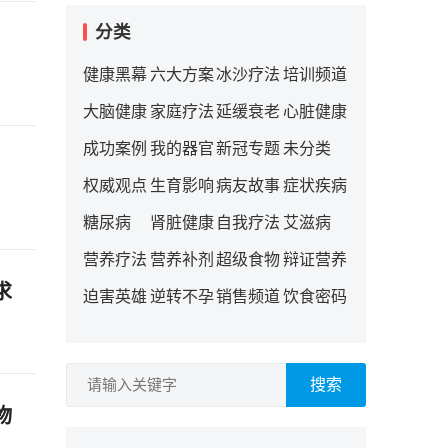
分类
健康黑幕
六大方案
冰沙疗法
培训频道
大脑健康
家庭疗法
延缓衰老
心脏健康
成功案例
我的器官
新冠专题
未分类
权威观点
生育影响
病友故事
症状疾病
糖尿病
肾脏健康
自我疗法
艾滋病
营养疗法
营养补剂
超级食物
辩证营养
求
迫害英雄
逆转不孕
销售频道
饮食密码
搜索
物