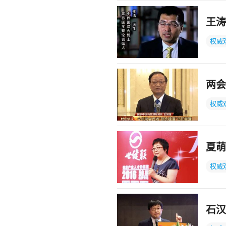
王涛
权威
两会
权威
夏萌
权威
石汉