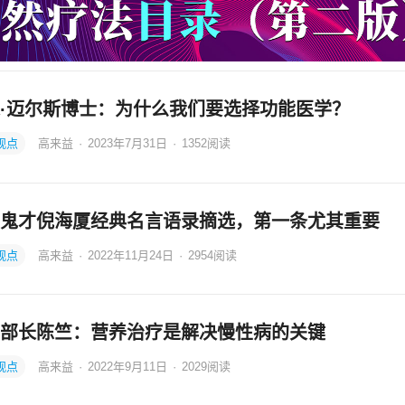
·迈尔斯博士：为什么我们要选择功能医学？
观点
高来益
·
2023年7月31日
·
1352
阅读
鬼才倪海厦经典名言语录摘选，第一条尤其重要
观点
高来益
·
2022年11月24日
·
2954
阅读
部长陈竺：营养治疗是解决慢性病的关键
观点
高来益
·
2022年9月11日
·
2029
阅读