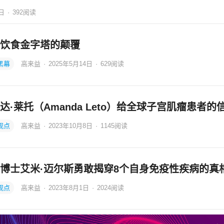
1日
·
392
阅读
饮食金字塔的颠覆
黑幕
高来益
·
2025年5月14日
·
629
阅读
达·莱托（Amanda Leto）给全球子宫肌瘤患者的
观点
高来益
·
2023年10月8日
·
1145
阅读
博士艾米·迈尔斯勇敢揭穿8个自身免疫性疾病的真
观点
高来益
·
2023年8月1日
·
2024
阅读