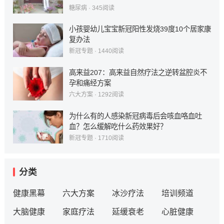
糖尿病
·
345
阅读
小孩婴幼儿宝宝新冠阳性发烧39度10个居家康
复办法
新冠专题
·
1440
阅读
高来益207：高来益自然疗法之逆转盆腔炎不
孕和痛经方案
六大方案
·
1292
阅读
为什么有的人感染新冠病毒后会咳血咯血吐
血？怎么缓解吃什么药效果好？
新冠专题
·
1710
阅读
分类
健康黑幕
六大方案
冰沙疗法
培训频道
大脑健康
家庭疗法
延缓衰老
心脏健康