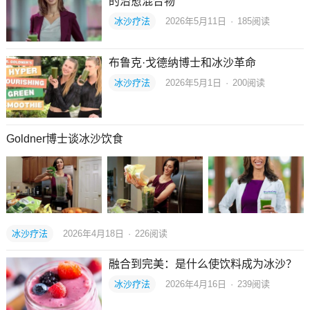
的治愈混合物
冰沙疗法
2026年5月11日
·
185
阅读
布鲁克·戈德纳博士和冰沙革命
冰沙疗法
2026年5月1日
·
200
阅读
Goldner博士谈冰沙饮食
冰沙疗法
2026年4月18日
·
226
阅读
融合到完美：是什么使饮料成为冰沙？
冰沙疗法
2026年4月16日
·
239
阅读