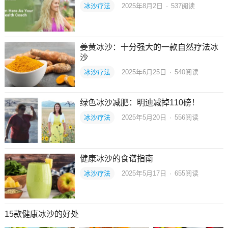
冰沙疗法
2025年8月2日
·
537
阅读
姜黄冰沙：十分强大的一款自然疗法冰
沙
冰沙疗法
2025年6月25日
·
540
阅读
绿色冰沙减肥：明迪减掉110磅！
冰沙疗法
2025年5月20日
·
556
阅读
健康冰沙的食谱指南
冰沙疗法
2025年5月17日
·
655
阅读
15款健康冰沙的好处