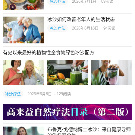
冰沙疗法
2026年7月1日
·
89
阅读
冰沙如何改善老年人的生活状态
冰沙疗法
2026年6月18日
·
94
阅读
有史以来最好的植物性全食物绿色冰沙配方
冰沙疗法
2026年6月8日
·
129
阅读
布鲁克·戈德纳博士冰沙：来自健康导师