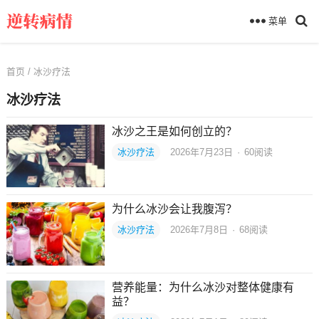
菜单
首页
/ 冰沙疗法
冰沙疗法
冰沙之王是如何创立的？
冰沙疗法
2026年7月23日
·
60
阅读
为什么冰沙会让我腹泻？
冰沙疗法
2026年7月8日
·
68
阅读
营养能量：为什么冰沙对整体健康有
益？