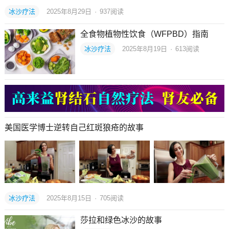
冰沙疗法
2025年8月29日
·
937
阅读
全食物植物性饮食（WFPBD）指南
冰沙疗法
2025年8月19日
·
613
阅读
美国医学博士逆转自己红斑狼疮的故事
冰沙疗法
2025年8月15日
·
705
阅读
莎拉和绿色冰沙的故事