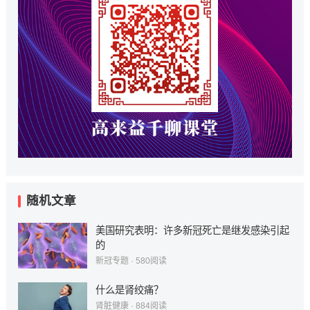
随机文章
美国研究表明：许多新冠死亡是继发感染引起
的
新冠专题
·
580
阅读
什么是肾绞痛？
肾脏健康
·
884
阅读