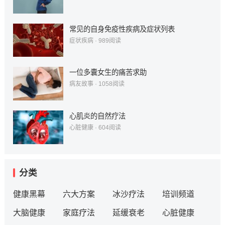
常见的自身免疫性疾病及症状列表
症状疾病
·
989
阅读
一位多囊女生的痛苦求助
病友故事
·
1058
阅读
心肌炎的自然疗法
心脏健康
·
604
阅读
分类
健康黑幕
六大方案
冰沙疗法
培训频道
大脑健康
家庭疗法
延缓衰老
心脏健康