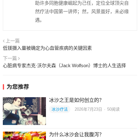
助许多同胞健康崛起为己任，定位全球顶尖自
然疗法中国第一讲师；然，风景虽好，未必缘
遇。
上一篇
低镁摄入量被确定为心血管疾病的关键因素
下一篇
心脏病专家杰克·沃尔夫森（Jack Wolfson）博士的人生选择
为您推荐
冰沙之王是如何创立的？
冰沙疗法
2026年7月23日
·
50
阅读
为什么冰沙会让我腹泻？