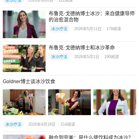
冰沙疗法
2026年6月8日
·
122
阅读
布鲁克·戈德纳博士冰沙：来自健康导师
的治愈混合物
冰沙疗法
2026年5月11日
·
179
阅读
布鲁克·戈德纳博士和冰沙革命
冰沙疗法
2026年5月1日
·
190
阅读
Goldner博士谈冰沙饮食
冰沙疗法
2026年4月18日
·
214
阅读
融合到完美：是什么使饮料成为冰沙？