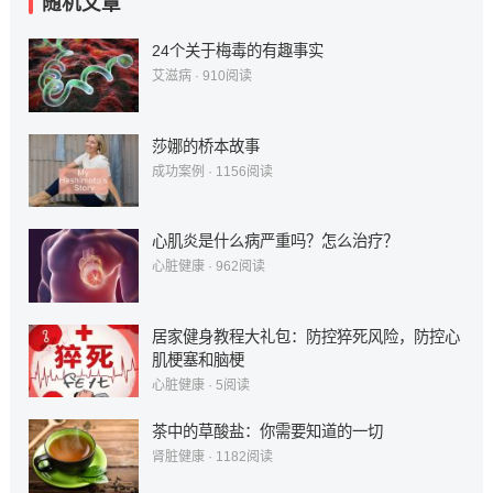
随机文章
24个关于梅毒的有趣事实
艾滋病
·
910
阅读
莎娜的桥本故事
成功案例
·
1156
阅读
心肌炎是什么病严重吗？怎么治疗？
心脏健康
·
962
阅读
居家健身教程大礼包：防控猝死风险，防控心
肌梗塞和脑梗
心脏健康
·
5
阅读
茶中的草酸盐：你需要知道的一切
肾脏健康
·
1182
阅读