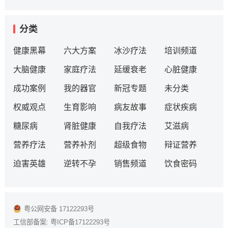
分类
健康黑幕
六大方案
冰沙疗法
培训频道
大脑健康
家庭疗法
延缓衰老
心脏健康
成功案例
我的器官
新冠专题
未分类
权威观点
生育影响
病友故事
症状疾病
糖尿病
肾脏健康
自我疗法
艾滋病
营养疗法
营养补剂
超级食物
辩证营养
迫害英雄
逆转不孕
销售频道
饮食密码
粤公网安备 17122293号
工信部备案:
粤ICP备17122293号