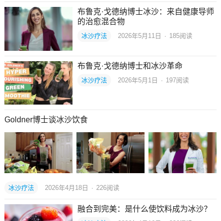
布鲁克·戈德纳博士冰沙：来自健康导师
的治愈混合物
冰沙疗法
2026年5月11日
·
185
阅读
布鲁克·戈德纳博士和冰沙革命
冰沙疗法
2026年5月1日
·
197
阅读
Goldner博士谈冰沙饮食
冰沙疗法
2026年4月18日
·
226
阅读
融合到完美：是什么使饮料成为冰沙？