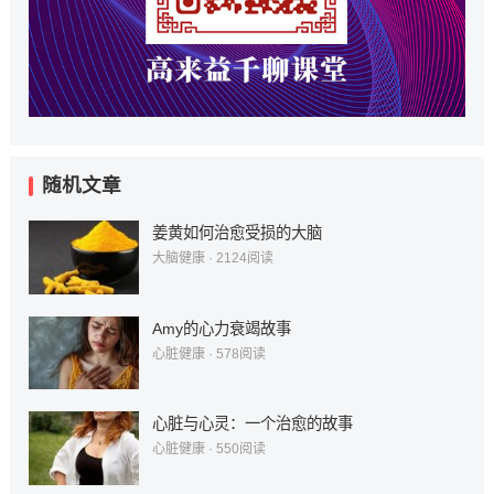
随机文章
姜黄如何治愈受损的大脑
大脑健康
·
2124
阅读
Amy的心力衰竭故事
心脏健康
·
578
阅读
心脏与心灵：一个治愈的故事
心脏健康
·
550
阅读