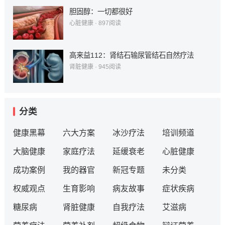
胆固醇：一切都很好
心脏健康
·
897
阅读
高来益112：肾结石输尿管结石自然疗法
肾脏健康
·
945
阅读
分类
健康黑幕
六大方案
冰沙疗法
培训频道
大脑健康
家庭疗法
延缓衰老
心脏健康
成功案例
我的器官
新冠专题
未分类
权威观点
生育影响
病友故事
症状疾病
糖尿病
肾脏健康
自我疗法
艾滋病