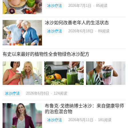
冰沙疗法
2026年7月1日
·
85
阅读
冰沙如何改善老年人的生活状态
冰沙疗法
2026年6月18日
·
89
阅读
有史以来最好的植物性全食物绿色冰沙配方
冰沙疗法
2026年6月8日
·
124
阅读
布鲁克·戈德纳博士冰沙：来自健康导师
的治愈混合物
冰沙疗法
2026年5月11日
·
181
阅读