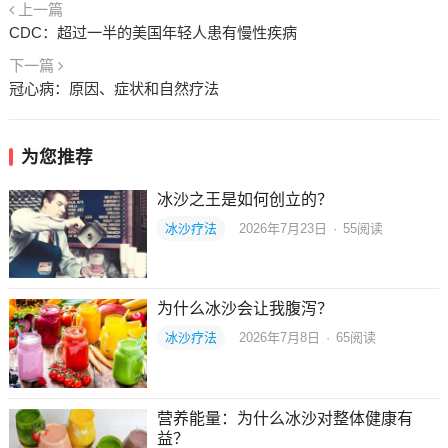
上一篇
CDC：超过一半的美国年轻人患有慢性疾病
下一篇
冠心病：原因、症状和自然疗法
为您推荐
冰沙之王是如何创立的？
冰沙疗法
2026年7月23日
·
55
阅读
为什么冰沙会让我腹泻？
冰沙疗法
2026年7月8日
·
65
阅读
营养能量：为什么冰沙对整体健康有
益？