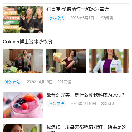
布鲁克·戈德纳博士和冰沙革命
冰沙疗法
2026年5月1日
·
193
阅读
Goldner博士谈冰沙饮食
冰沙疗法
2026年4月18日
·
221
阅读
融合到完美：是什么使饮料成为冰沙？
冰沙疗法
2026年4月16日
·
233
阅读
我连续一周每天都吃奇亚籽，结果是这