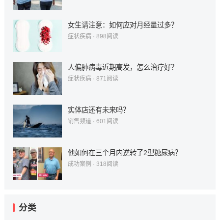
女生请注意：如何应对月经量过多？
症状疾病
·
898
阅读
人偏肺病毒近期高发，怎么治疗好？
症状疾病
·
871
阅读
实体店还有未来吗？
销售频道
·
601
阅读
他如何在三个月内逆转了2型糖尿病？
成功案例
·
318
阅读
分类