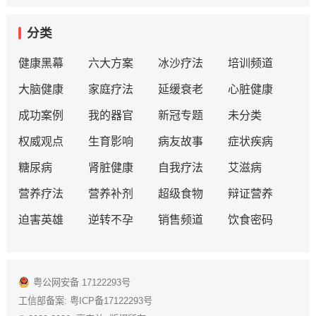
分类
健康黑幕
六大方案
冰沙疗法
培训频道
大脑健康
家庭疗法
延缓衰老
心脏健康
成功案例
我的器官
新冠专题
未分类
权威观点
生育影响
病友故事
症状疾病
糖尿病
肾脏健康
自我疗法
艾滋病
营养疗法
营养补剂
超级食物
辩证营养
迫害英雄
逆转不孕
销售频道
饮食密码
粤公网安备 17122293号
工信部备案:
粤ICP备17122293号