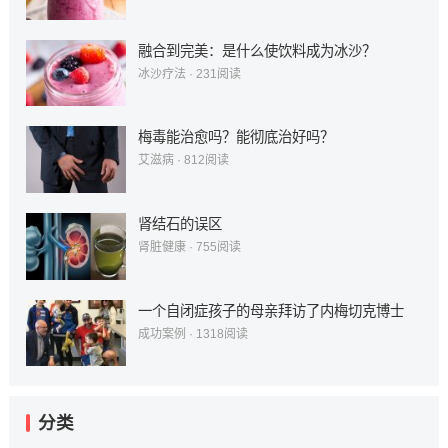
融合到完美：是什么使饮料成为冰沙？
冰沙疗法
·
231
阅读
梅毒能治愈吗？能彻底治好吗？
艾滋病
·
812
阅读
肾结石的误区
肾脏健康
·
755
阅读
一个自闭症孩子的母亲拜访了内梅切克博士
成功案例
·
1318
阅读
分类