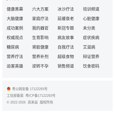
健康黑幕
六大方案
冰沙疗法
培训频道
大脑健康
家庭疗法
延缓衰老
心脏健康
成功案例
我的器官
新冠专题
未分类
权威观点
生育影响
病友故事
症状疾病
糖尿病
肾脏健康
自我疗法
艾滋病
营养疗法
营养补剂
超级食物
辩证营养
迫害英雄
逆转不孕
销售频道
饮食密码
粤公网安备 17122293号
工信部备案:
粤ICP备17122293号
© 2022-2026 高来益 版权所有