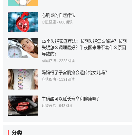
心肌炎的自然疗法
心脏健康
·
606
阅读
12个失眠家庭疗法：长期失眠怎么解决？长期
失眠怎么调理最好？半夜醒来睡不着什么原因
导致的？
家庭疗法
·
2223
阅读
妈妈得了子宫肌瘤会遗传给女儿吗？
症状疾病
·
1131
阅读
牛磺酸可以延长寿命和健康吗？
延缓衰老
·
943
阅读
分类