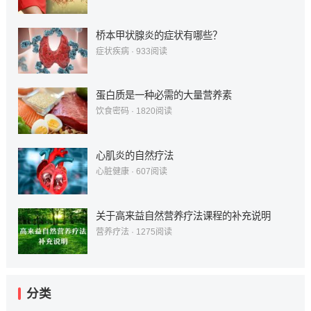
桥本甲状腺炎的症状有哪些？
症状疾病
·
933
阅读
蛋白质是一种必需的大量营养素
饮食密码
·
1820
阅读
心肌炎的自然疗法
心脏健康
·
607
阅读
关于高来益自然营养疗法课程的补充说明
营养疗法
·
1275
阅读
分类