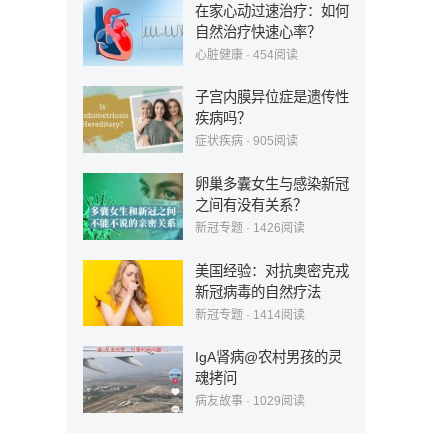
在家心动过速治疗：如何
自然治疗快速心率？
心脏健康
·
454
阅读
子宫内膜异位症是遗传性
疾病吗？
症状疾病
·
905
阅读
卵巢多囊女生与感染新冠
之间有没有关系？
新冠专题
·
1426
阅读
美国经验：对抗奥密克戎
新冠病毒的自然疗法
新冠专题
·
1414
阅读
IgA肾病@农村男孩的灵
魂拷问
病友故事
·
1029
阅读