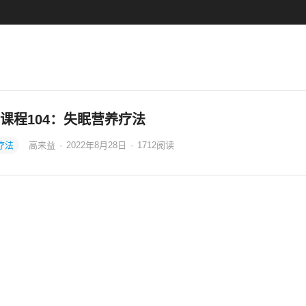
课程104：失眠营养疗法
疗法
高来益
·
2022年8月28日
·
1712
阅读