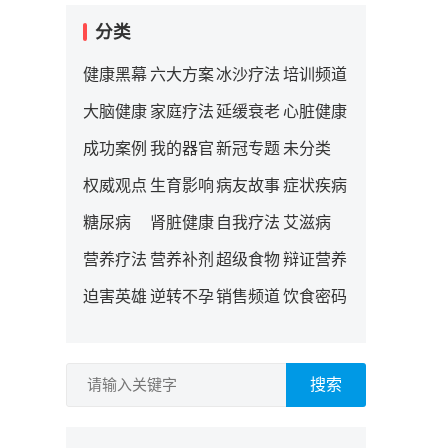
分类
健康黑幕
六大方案
冰沙疗法
培训频道
大脑健康
家庭疗法
延缓衰老
心脏健康
成功案例
我的器官
新冠专题
未分类
权威观点
生育影响
病友故事
症状疾病
糖尿病
肾脏健康
自我疗法
艾滋病
营养疗法
营养补剂
超级食物
辩证营养
迫害英雄
逆转不孕
销售频道
饮食密码
搜索