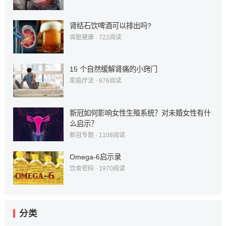
肾结石饮啤酒可以排出吗?
肾脏健康
·
722
阅读
15 个自然缓解肾痛的小窍门
家庭疗法
·
876
阅读
新冠如何影响女性生殖系统？对未婚女性有什
么启示？
新冠专题
·
1108
阅读
Omega-6启示录
饮食密码
·
1970
阅读
分类