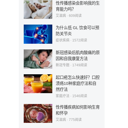
性传播感染会影响我的生
育能力吗？
艾滋病
·
609
阅读
为什么低 GL 饮食可以预
防关节炎
症状疾病
·
1572
阅读
新冠感染后肌肉酸痛的原
因和自我康复方法
新冠专题
·
1749
阅读
起口疮怎么快速好？口腔
溃疡10种家庭疗法和自
然疗法
家庭疗法
·
1546
阅读
性传播疾病如何影响生育
和怀孕
艾滋病
·
775
阅读