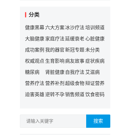
分类
健康黑幕
六大方案
冰沙疗法
培训频道
大脑健康
家庭疗法
延缓衰老
心脏健康
成功案例
我的器官
新冠专题
未分类
权威观点
生育影响
病友故事
症状疾病
糖尿病
肾脏健康
自我疗法
艾滋病
营养疗法
营养补剂
超级食物
辩证营养
迫害英雄
逆转不孕
销售频道
饮食密码
搜索