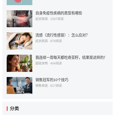
自身免疫性疾病的类型有哪些
症状疾病
·
1567
阅读
流感（流行性感冒）：怎么应对？
症状疾病
·
876
阅读
我连续一周每天都吃奇亚籽，结果是这样的！
超级食物
·
404
阅读
销售冠军的10个技巧
销售频道
·
617
阅读
分类