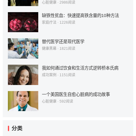
心脏健康
·
2986
阅读
缺铁性贫血：快速提高铁含量的10种方法
家庭疗法
·
1226
阅读
替代医学还是现代医学
健康黑幕
·
1821
阅读
我如何通过饮食和生活方式逆转桥本氏病
成功案例
·
1151
阅读
一个美国医生自愈心脏病的成功故事
心脏健康
·
592
阅读
分类