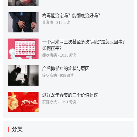
梅毒能治愈吗？能彻底治好吗？
艾滋病
·
812
阅读
一个月来两三次甚至多次“月经”是怎么回事？
如何摆平？
症状疾病
·
1013
阅读
产后抑郁症的症状与原因
症状疾病
·
938
阅读
过好龙年春节的三个价值建议
家庭疗法
·
1391
阅读
分类