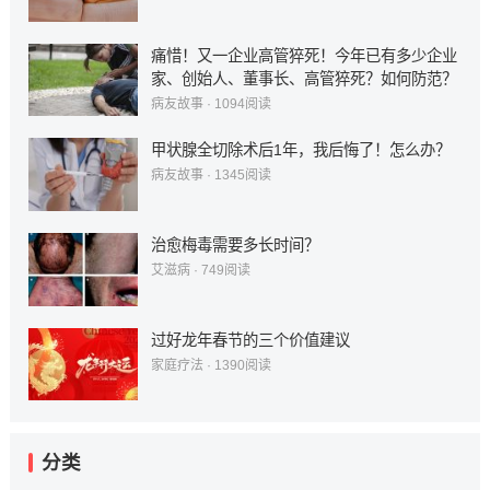
痛惜！又一企业高管猝死！今年已有多少企业
家、创始人、董事长、高管猝死？如何防范？
病友故事
·
1094
阅读
甲状腺全切除术后1年，我后悔了！怎么办？
病友故事
·
1345
阅读
治愈梅毒需要多长时间？
艾滋病
·
749
阅读
过好龙年春节的三个价值建议
家庭疗法
·
1390
阅读
分类