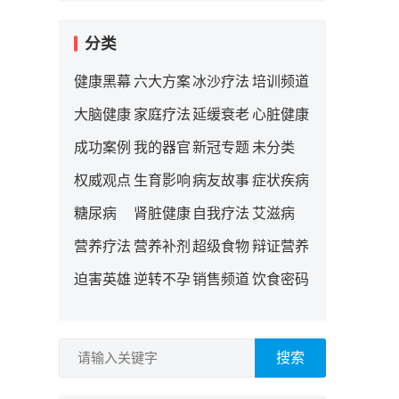
分类
健康黑幕
六大方案
冰沙疗法
培训频道
大脑健康
家庭疗法
延缓衰老
心脏健康
成功案例
我的器官
新冠专题
未分类
权威观点
生育影响
病友故事
症状疾病
糖尿病
肾脏健康
自我疗法
艾滋病
营养疗法
营养补剂
超级食物
辩证营养
迫害英雄
逆转不孕
销售频道
饮食密码
搜索