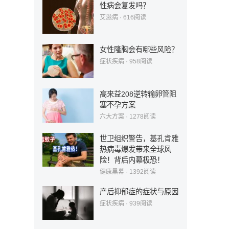
性病会复发吗？
艾滋病
·
616
阅读
女性隆胸会有哪些风险？
症状疾病
·
958
阅读
高来益208逆转输卵管阻
塞不孕方案
六大方案
·
1278
阅读
世卫组织警告，基孔肯雅
热病毒爆发带来全球风
险！背后内幕极恐！
健康黑幕
·
1392
阅读
产后抑郁症的症状与原因
症状疾病
·
939
阅读