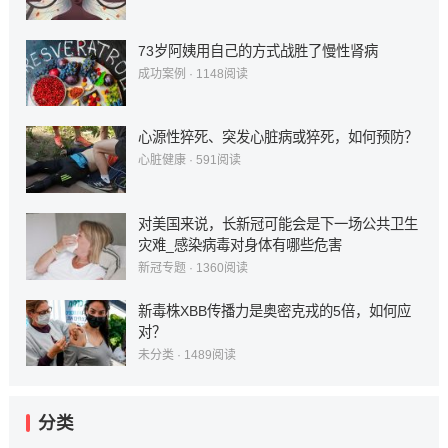
73岁阿姨用自己的方式战胜了慢性肾病
成功案例
·
1148
阅读
心源性猝死、突发心脏病或猝死，如何预防？
心脏健康
·
591
阅读
对美国来说，长新冠可能会是下一场公共卫生
灾难_感染病毒对身体有哪些危害
新冠专题
·
1360
阅读
新毒株XBB传播力是奥密克戎的5倍，如何应
对？
未分类
·
1489
阅读
分类