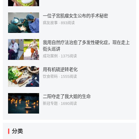
一位子宫肌瘤女生公布的手术秘密
病友故事
·
893
阅读
我用自然疗法治愈了多发性硬化症，现在走上
街头巡讲
成功案例
·
1375
阅读
用有机硫逆转老化
饮食密码
·
1555
阅读
二阳夺走了我大姐的生命
新冠专题
·
1690
阅读
分类