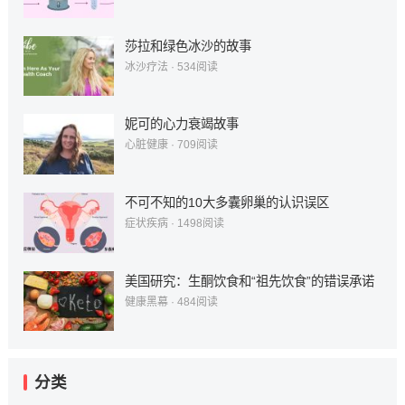
莎拉和绿色冰沙的故事
冰沙疗法
·
534
阅读
妮可的心力衰竭故事
心脏健康
·
709
阅读
不可不知的10大多囊卵巢的认识误区
症状疾病
·
1498
阅读
美国研究：生酮饮食和“祖先饮食”的错误承诺
健康黑幕
·
484
阅读
分类