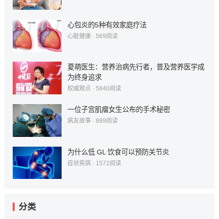
心包炎的5种有效家庭疗法
心脏健康
·
569
阅读
夏萌医生：营养治病先行者，普及营养医学成
为终身追求
权威观点
·
5840
阅读
一位子宫肌瘤女生公布的手术秘密
病友故事
·
889
阅读
为什么低 GL 饮食可以预防关节炎
症状疾病
·
1572
阅读
分类