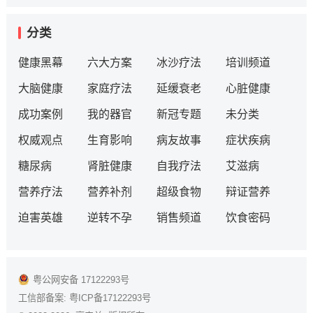
分类
健康黑幕
六大方案
冰沙疗法
培训频道
大脑健康
家庭疗法
延缓衰老
心脏健康
成功案例
我的器官
新冠专题
未分类
权威观点
生育影响
病友故事
症状疾病
糖尿病
肾脏健康
自我疗法
艾滋病
营养疗法
营养补剂
超级食物
辩证营养
迫害英雄
逆转不孕
销售频道
饮食密码
粤公网安备 17122293号
工信部备案:
粤ICP备17122293号