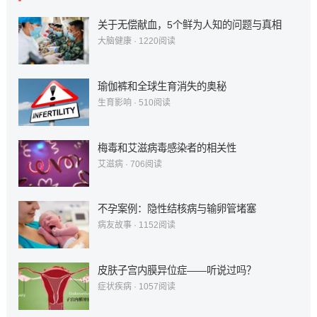
关于无偿献血，5个鲜为人知的问题与真相
大脑健康
·
1220
阅读
瑜伽裤和全球生育消失的奥秘
生育影响
·
510
阅读
梅毒和艾滋病毒感染者的相关性
艾滋病
·
706
阅读
不孕案例：隐性结核病与输卵管堵塞
病友故事
·
1152
阅读
皮肤子宫内膜异位症——听说过吗？
症状疾病
·
1057
阅读