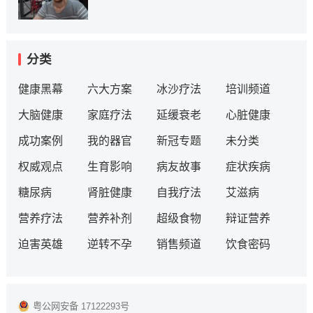
分类
健康黑幕
六大方案
冰沙疗法
培训频道
大脑健康
家庭疗法
延缓衰老
心脏健康
成功案例
我的器官
新冠专题
未分类
权威观点
生育影响
病友故事
症状疾病
糖尿病
肾脏健康
自我疗法
艾滋病
营养疗法
营养补剂
超级食物
辩证营养
迫害英雄
逆转不孕
销售频道
饮食密码
粤公网安备 17122293号