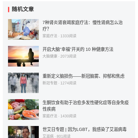
随机文章
7种肾炎肾衰竭家庭疗法：慢性肾病怎么治
疗？
家庭疗法
·
1333
阅读
开启大脑“幸福”开关的 10 种健康方法
大脑健康
·
2073
阅读
重新定义脑损伤——新冠脑雾、抑郁和焦虑
新冠专题
·
1274
阅读
生酮饮食有助于治愈多发性硬化症等自身免疫
性疾病
家庭疗法
·
1430
阅读
世艾日专题 | 因为LGBT，我感染了艾滋病毒
艾滋病
·
801
阅读