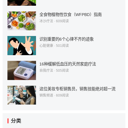
全食物植物性饮食（WFPBD）指南
冰沙疗法
·
609
阅读
识别重要的6个心律不齐的迹象
心脏健康
·
501
阅读
16种缓解低血压的天然家庭疗法
自我疗法
·
505
阅读
这位美妆专柜销售员，销售技能绝对超一流
销售频道
·
609
阅读
分类