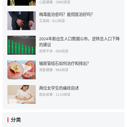
心脏健康
·
2986
阅读
梅毒能治愈吗？能彻底治好吗？
艾滋病
·
812
阅读
2024年新出生人口数据公布，逆转总人口下降
的建议
逆转不孕
·
690
阅读
输尿管结石如何治疗和排出？
肾脏健康
·
966
阅读
两位女学生的痛经自述
病友故事
·
1110
阅读
分类