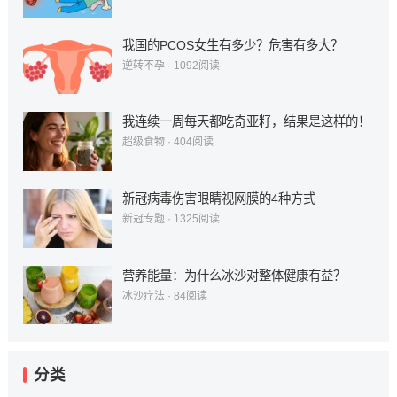
我国的PCOS女生有多少？危害有多大？
逆转不孕
·
1092
阅读
我连续一周每天都吃奇亚籽，结果是这样的！
超级食物
·
404
阅读
新冠病毒伤害眼睛视网膜的4种方式
新冠专题
·
1325
阅读
营养能量：为什么冰沙对整体健康有益？
冰沙疗法
·
84
阅读
分类