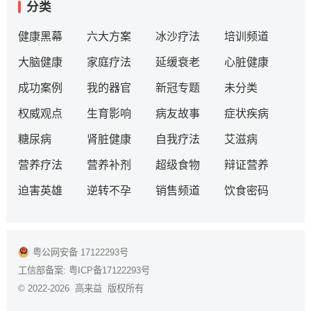
分类
健康黑幕
六大方案
冰沙疗法
培训频道
大脑健康
家庭疗法
延缓衰老
心脏健康
成功案例
我的器官
新冠专题
未分类
权威观点
生育影响
病友故事
症状疾病
糖尿病
肾脏健康
自我疗法
艾滋病
营养疗法
营养补剂
超级食物
辩证营养
迫害英雄
逆转不孕
销售频道
饮食密码
粤公网安备 17122293号
工信部备案:
粤ICP备17122293号
© 2022-2026 高来益 版权所有