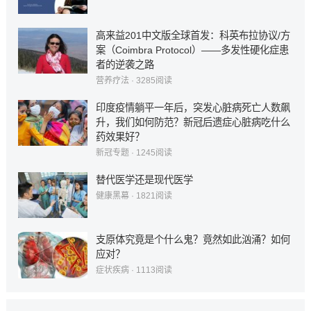
高来益201中文版全球首发：科英布拉协议/方
案（Coimbra Protocol）——多发性硬化症患
者的逆袭之路
营养疗法
·
3285
阅读
印度疫情躺平一年后，突发心脏病死亡人数飙
升，我们如何防范？新冠后遗症心脏病吃什么
药效果好？
新冠专题
·
1245
阅读
替代医学还是现代医学
健康黑幕
·
1821
阅读
支原体究竟是个什么鬼？竟然如此汹涌？如何
应对？
症状疾病
·
1113
阅读