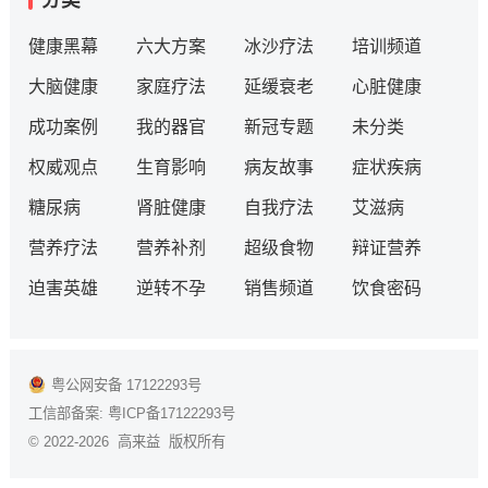
分类
健康黑幕
六大方案
冰沙疗法
培训频道
大脑健康
家庭疗法
延缓衰老
心脏健康
成功案例
我的器官
新冠专题
未分类
权威观点
生育影响
病友故事
症状疾病
糖尿病
肾脏健康
自我疗法
艾滋病
营养疗法
营养补剂
超级食物
辩证营养
迫害英雄
逆转不孕
销售频道
饮食密码
粤公网安备 17122293号
工信部备案:
粤ICP备17122293号
© 2022-2026 高来益 版权所有