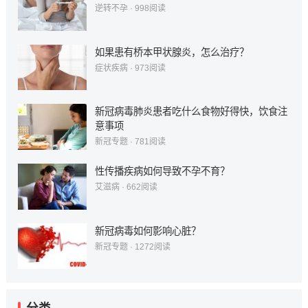
逆转不孕
·
998
阅读
如果患有桥本甲状腺炎，怎么治疗？
症状疾病
·
973
阅读
新冠病毒肺炎患者吃什么食物好得快，饮食注
意事项
新冠专题
·
781
阅读
性传播疾病如何导致不孕不育？
艾滋病
·
662
阅读
新冠病毒如何影响心脏？
新冠专题
·
1272
阅读