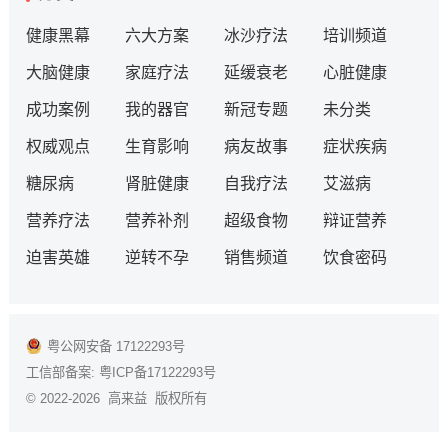
健康黑幕
六大方案
冰沙疗法
培训频道
大脑健康
家庭疗法
延缓衰老
心脏健康
成功案例
我的器官
新冠专题
未分类
权威观点
生育影响
病友故事
症状疾病
糖尿病
肾脏健康
自我疗法
艾滋病
营养疗法
营养补剂
超级食物
辩证营养
迫害英雄
逆转不孕
销售频道
饮食密码
粤公网安备 17122293号
工信部备案:
粤ICP备17122293号
© 2022-2026 高来益 版权所有