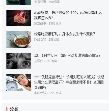
销售频道
·
590
阅读
心跳很快，静息也有90-100，心慌心悸难受，
我该怎么办？
病友故事
·
1382
阅读
经常吃亚麻籽时，身体会发生什么变化？
超级食物
·
258
阅读
12月1日世艾日 | 如何应对艾滋病毒恐惧症？
艾滋病
·
831
阅读
12个失眠家庭疗法：长期失眠怎么解决？长期
失眠怎么调理最好？半夜醒来睡不着什么原因
导致的？
家庭疗法
·
2228
阅读
分类