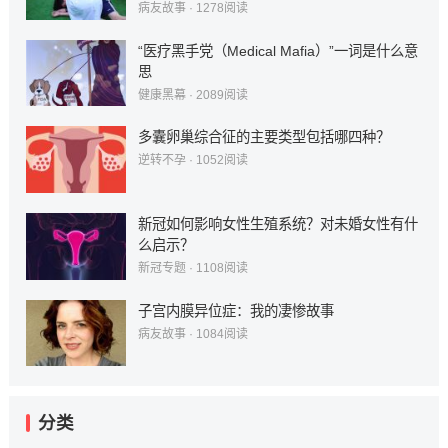
病友故事
·
1278
阅读
“医疗黑手党（Medical Mafia）”一词是什么意
思
健康黑幕
·
2089
阅读
多囊卵巢综合征的主要类型包括哪四种？
逆转不孕
·
1052
阅读
新冠如何影响女性生殖系统？对未婚女性有什
么启示？
新冠专题
·
1108
阅读
子宫内膜异位症：我的凄惨故事
病友故事
·
1084
阅读
分类