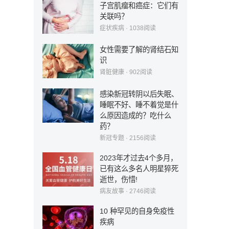
子宫肌瘤和癌症：它们有
关联吗？
症状疾病
·
1038
阅读
女性需要了解的肾结石知
识
肾脏健康
·
902
阅读
感染新冠转阴以后失眠、
睡眠不好、睡不着觉是什
么原因造成的？吃什么
药？
新冠专题
·
2156
阅读
2023年才过去4个多月，
已有这么多名人明星猝死
逝世，伤惜!
病友故事
·
2746
阅读
10 种罕见的自身免疫性
疾病