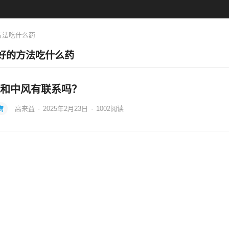
方法吃什么药
好的方法吃什么药
和中风有联系吗？
病
高来益
·
2025年2月23日
·
1002
阅读