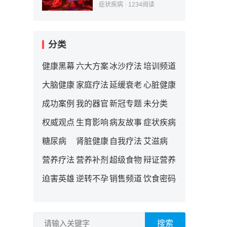
症状疾病
·
1234
阅读
分类
健康黑幕
六大方案
冰沙疗法
培训频道
大脑健康
家庭疗法
延缓衰老
心脏健康
成功案例
我的器官
新冠专题
未分类
权威观点
生育影响
病友故事
症状疾病
糖尿病
肾脏健康
自我疗法
艾滋病
营养疗法
营养补剂
超级食物
辩证营养
迫害英雄
逆转不孕
销售频道
饮食密码
搜索