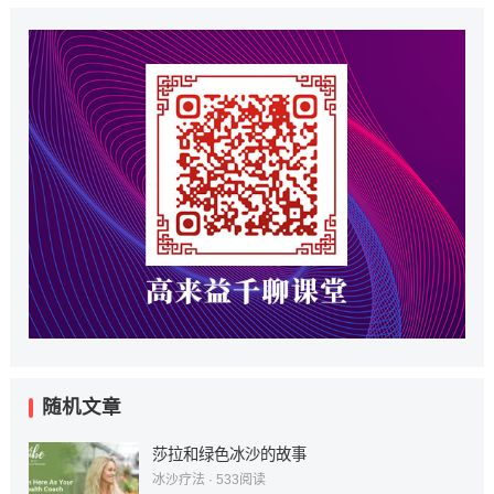
随机文章
莎拉和绿色冰沙的故事
冰沙疗法
·
533
阅读