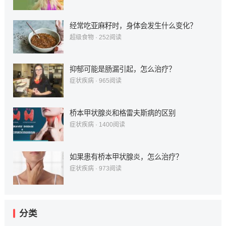
经常吃亚麻籽时，身体会发生什么变化？
超级食物
·
252
阅读
抑郁可能是肠漏引起，怎么治疗？
症状疾病
·
965
阅读
桥本甲状腺炎和格雷夫斯病的区别
症状疾病
·
1400
阅读
如果患有桥本甲状腺炎，怎么治疗？
症状疾病
·
973
阅读
分类