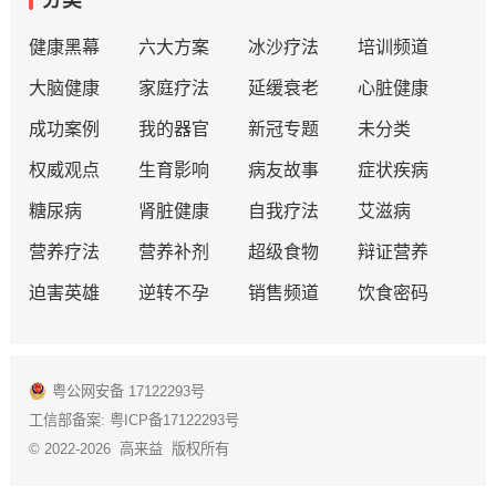
分类
健康黑幕
六大方案
冰沙疗法
培训频道
大脑健康
家庭疗法
延缓衰老
心脏健康
成功案例
我的器官
新冠专题
未分类
权威观点
生育影响
病友故事
症状疾病
糖尿病
肾脏健康
自我疗法
艾滋病
营养疗法
营养补剂
超级食物
辩证营养
迫害英雄
逆转不孕
销售频道
饮食密码
粤公网安备 17122293号
工信部备案:
粤ICP备17122293号
© 2022-2026 高来益 版权所有