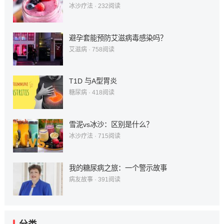
冰沙疗法
·
232
阅读
避孕套能预防艾滋病毒感染吗？
艾滋病
·
758
阅读
T1D 与A型胃炎
糖尿病
·
418
阅读
雪泥vs冰沙：区别是什么？
冰沙疗法
·
715
阅读
我的糖尿病之旅：一个警示故事
病友故事
·
391
阅读