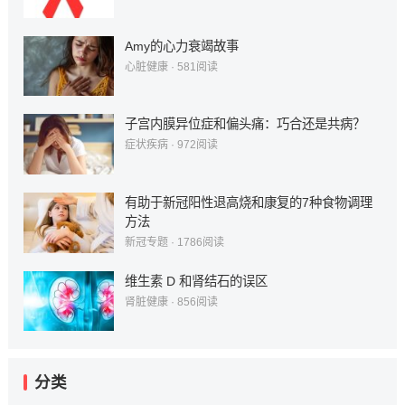
Amy的心力衰竭故事
心脏健康
·
581
阅读
子宫内膜异位症和偏头痛：巧合还是共病？
症状疾病
·
972
阅读
有助于新冠阳性退高烧和康复的7种食物调理
方法
新冠专题
·
1786
阅读
维生素 D 和肾结石的误区
肾脏健康
·
856
阅读
分类