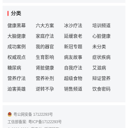
分类
健康黑幕
六大方案
冰沙疗法
培训频道
大脑健康
家庭疗法
延缓衰老
心脏健康
成功案例
我的器官
新冠专题
未分类
权威观点
生育影响
病友故事
症状疾病
糖尿病
肾脏健康
自我疗法
艾滋病
营养疗法
营养补剂
超级食物
辩证营养
迫害英雄
逆转不孕
销售频道
饮食密码
粤公网安备 17122293号
工信部备案:
粤ICP备17122293号