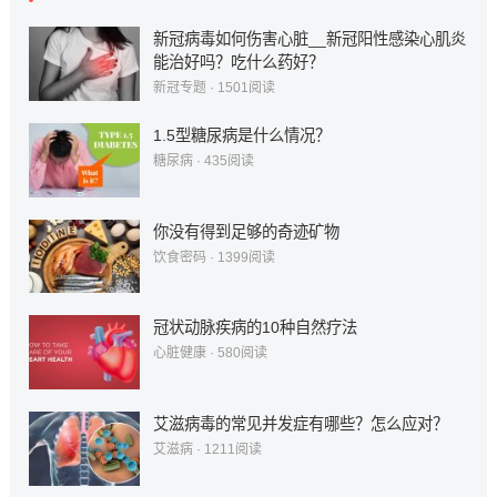
新冠病毒如何伤害心脏__新冠阳性感染心肌炎
能治好吗？吃什么药好？
新冠专题
·
1501
阅读
1.5型糖尿病是什么情况？
糖尿病
·
435
阅读
你没有得到足够的奇迹矿物
饮食密码
·
1399
阅读
冠状动脉疾病的10种自然疗法
心脏健康
·
580
阅读
艾滋病毒的常见并发症有哪些？怎么应对？
艾滋病
·
1211
阅读