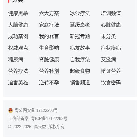
分类
健康黑幕
六大方案
冰沙疗法
培训频道
大脑健康
家庭疗法
延缓衰老
心脏健康
成功案例
我的器官
新冠专题
未分类
权威观点
生育影响
病友故事
症状疾病
糖尿病
肾脏健康
自我疗法
艾滋病
营养疗法
营养补剂
超级食物
辩证营养
迫害英雄
逆转不孕
销售频道
饮食密码
粤公网安备 17122293号
工信部备案:
粤ICP备17122293号
© 2022-2026 高来益 版权所有