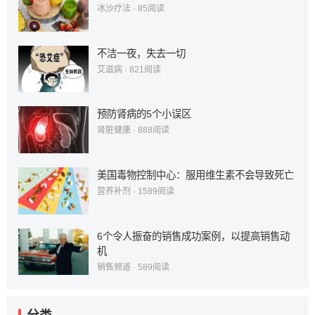
冰沙疗法
·
85
阅读
不洁一夜，失去一切
艾滋病
·
821
阅读
预防肾病的5个小误区
肾脏健康
·
888
阅读
美国毒物控制中心：服用维生素不会导致死亡
营养补剂
·
1589
阅读
6个令人振奋的销售成功案例，以提高销售动
机
销售频道
·
589
阅读