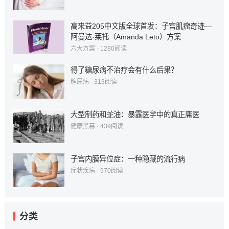
高来益205中文版全球首发：子宫肌瘤奇迹—
阿曼达·莱托（Amanda Leto）方案
六大方案
·
1280
阅读
得了糖尿病不治疗会有什么后果？
糖尿病
·
313
阅读
大型制药和蛇油：暴露医学中的真正庸医
健康黑幕
·
439
阅读
子宫内膜异位症：一种隐藏的流行病
症状疾病
·
970
阅读
分类