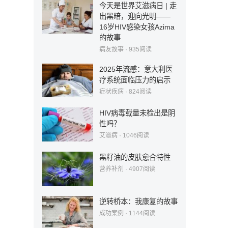
今天是世界艾滋病日 | 走
出黑暗，迎向光明——
16岁HIV感染女孩Azima
的故事
病友故事
·
935
阅读
2025年流感：意大利医
疗系统面临压力的启示
症状疾病
·
824
阅读
HIV病毒载量未检出是阴
性吗？
艾滋病
·
1046
阅读
黑籽油的皮肤愈合特性
营养补剂
·
4907
阅读
逆转桥本：我康复的故事
成功案例
·
1144
阅读