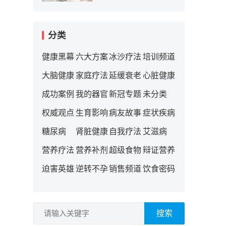
分类
健康黑幕
六大方案
冰沙疗法
培训频道
大脑健康
家庭疗法
延缓衰老
心脏健康
成功案例
我的器官
新冠专题
未分类
权威观点
生育影响
病友故事
症状疾病
糖尿病
肾脏健康
自我疗法
艾滋病
营养疗法
营养补剂
超级食物
辩证营养
迫害英雄
逆转不孕
销售频道
饮食密码
搜索