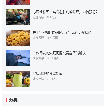
心源性猝死、突发心脏病或猝死，如何预防？
心脏健康
·
587
阅读
关于“不健康”食品的五个常见神话被揭穿
饮食密码
·
1651
阅读
三位网友的失眠问题究竟能不能解决
病友故事
·
1403
阅读
健康冰沙的食谱指南
冰沙疗法
·
649
阅读
分类