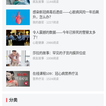
病友故事
·
1144
阅读
感染新冠病毒后遗症——心脏病风险一年后飙
升，怎么办？
我的器官
·
1227
阅读
令人震撼的数据——今年已猝死的警察太多
了！
心脏健康
·
2986
阅读
莎拉的故事：罕见的子宫内膜异位症
病友故事
·
1008
阅读
在线课程109：冠心病营养疗法
营养疗法
·
1524
阅读
分类