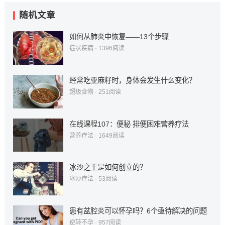
随机文章
如何从肺炎中恢复——13个步骤
症状疾病
·
1396
阅读
经常吃亚麻籽时，身体会发生什么变化？
超级食物
·
251
阅读
在线课程107：便秘 排便困难营养疗法
营养疗法
·
1649
阅读
冰沙之王是如何创立的？
冰沙疗法
·
53
阅读
患有盆腔炎可以怀孕吗？6个亟待解决的问题
逆转不孕
·
957
阅读