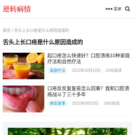
菜单
首页
/ 舌头上长口疮是什么原因造成的
舌头上长口疮是什么原因造成的
起口疮怎么快速好？口腔溃疡10种家庭
疗法和自然疗法
家庭疗法
2022年10月10日
·
1546
阅读
口疮反反复复是怎么回事？我和口腔溃
疡战斗了三十多年
病友故事
2022年9月25日
·
1462
阅读