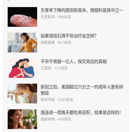
生育率下降的原因有很多，微塑料是其中之一
生育影响
·
599
阅读
如果肾结石得不到治疗会怎样？
肾脏健康
·
817
阅读
不孕不育超一亿人，探究背后的真相
艾滋病
·
717
阅读
新冠之后，美国超过六分之一的成年人患有抑
郁症
新冠专题
·
1237
阅读
我连续一周每天都吃奇亚籽，结果是这样的！
超级食物
·
409
阅读