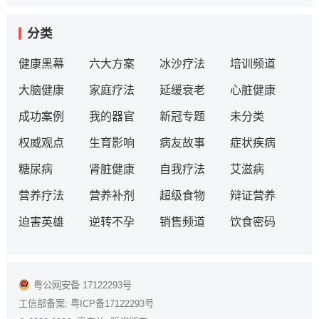
分类
健康黑幕
六大方案
冰沙疗法
培训频道
大脑健康
家庭疗法
延缓衰老
心脏健康
成功案例
我的器官
新冠专题
未分类
权威观点
生育影响
病友故事
症状疾病
糖尿病
肾脏健康
自我疗法
艾滋病
营养疗法
营养补剂
超级食物
辩证营养
迫害英雄
逆转不孕
销售频道
饮食密码
粤公网安备 17122293号
工信部备案:
粤ICP备17122293号