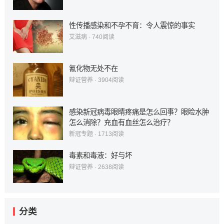
性传播感染和不孕不育：令人震惊的事实
艾滋病
·
740
阅读
氰化物无处不在
辩证营养
·
3904
阅读
感染新冠病毒眼睛疼痛是怎么回事？眼睑水肿
怎么消除？充血有血丝怎么治疗？
新冠专题
·
1713
阅读
毒素和毒液：好与坏
辩证营养
·
2638
阅读
分类