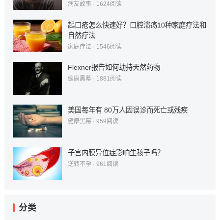
病友故事
·
1624
阅读
起口疮怎么快速好？口腔溃疡10种家庭疗法和
自然疗法
家庭疗法
·
1546
阅读
Flexner报告如何劫持天然药物
健康黑幕
·
1881
阅读
美国每年有 80万人因误诊而死亡或残疾
健康黑幕
·
959
阅读
子宫内膜异位症影响生孩子吗？
逆转不孕
·
961
阅读
分类