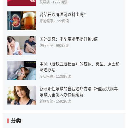
艾滋病
·
1977
阅读
肾结石饮啤酒可以排出吗?
肾脏健康
·
722
阅读
国外研究：不孕离婚率提升到3倍
逆转不孕
·
992
阅读
中风（脑缺血脑梗塞）的症状、类型、原因和
防治办法
症状疾病
·
1138
阅读
新冠阳性咳嗽的自我治疗方法_新型冠状病毒
咳嗽厉害怎么办快速缓解
新冠专题
·
1582
阅读
分类