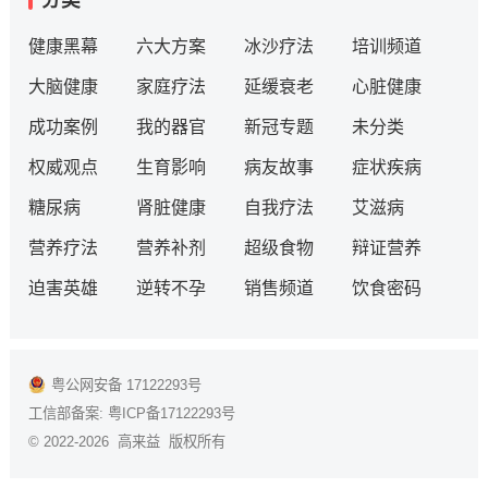
分类
健康黑幕
六大方案
冰沙疗法
培训频道
大脑健康
家庭疗法
延缓衰老
心脏健康
成功案例
我的器官
新冠专题
未分类
权威观点
生育影响
病友故事
症状疾病
糖尿病
肾脏健康
自我疗法
艾滋病
营养疗法
营养补剂
超级食物
辩证营养
迫害英雄
逆转不孕
销售频道
饮食密码
粤公网安备 17122293号
工信部备案:
粤ICP备17122293号
© 2022-2026 高来益 版权所有