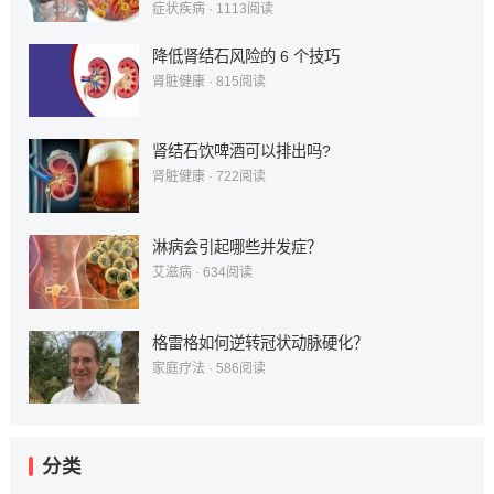
症状疾病
·
1113
阅读
降低肾结石风险的 6 个技巧
肾脏健康
·
815
阅读
肾结石饮啤酒可以排出吗?
肾脏健康
·
722
阅读
淋病会引起哪些并发症？
艾滋病
·
634
阅读
格雷格如何逆转冠状动脉硬化？
家庭疗法
·
586
阅读
分类