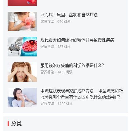
冠心病：原因、症状和自然疗法
家庭疗法
·
640
阅读
现代毒素如何破坏线粒体并导致慢性疾病
健康黑幕
·
487
阅读
服用镁治疗头痛的科学依据是什么？
营养补剂
·
1455
阅读
甲流症状表现与家庭治疗方法__甲型流感和新
冠肺炎哪个严重有什么区别吃什么药效果好？
家庭疗法
·
1429
阅读
分类