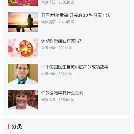
家庭疗法
·
1701
阅读
开启大脑“幸福”开关的 10 种健康方法
大脑健康
·
2073
阅读
运动对肾结石有效吗？
肾脏健康
·
801
阅读
一个美国医生自愈心脏病的成功故事
心脏健康
·
592
阅读
你的食物中有什么毒素
健康黑幕
·
1659
阅读
分类